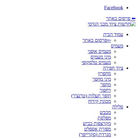
Facebook
⬅ פרסום באתר
עמוד הבית
⇦פרסום באתר
מעמיס
מעמיס אופני
מיני מעמיס
מעמיס טלסקופי
ציוד חפירה
מחפרון
מיני מחפר
מחפר
דחפור
חופר תעלות (טרנצ'ר)
מכונת קידוח
סלילה
מכבש
מפלסת
מקרצפות כביש
מפזרת אספלט
מגרדת (סקרייפר)