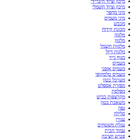
מיכון וציוד היברידי
מיכון וציוד חשמלי
מיני מחפר
מיני מעמיס
מכבש
מכונת קידוח
מלגזה
מלגזון
מלגזות חשמל
מלגזת דיזל
מנוף נייד
מעמיס
מעמיס אופני
מעמיס טלסקופי
מערבל בטון
מפזרת אספלט
מפלסת
מקרצפות כביש
משאבת בטון
נפה
סלילה
עגורן
עגלת משטחים
עמוד הבית
פטיש חציבה