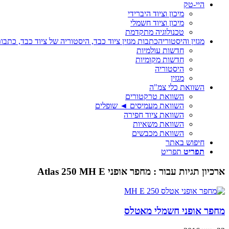
היי-טק
מיכון וציוד היברידי
מיכון וציוד חשמלי
טכנולוגיה מתקדמת
מגזין והיסטוריה
כתבות מגזין ציוד כבד, היסטוריה של ציוד כבד, כתבות
חדשות עולמיות
חדשות מקומיות
היסטוריה
מגזין
השוואת כלי צמ"ה
השוואת טרקטורים
השוואת מעמיסים ◄ שופלים
השוואת ציוד חפירה
השוואת משאיות
השוואת מכבשים
חיפוש באתר
תפריט
תפריט
ארכיון תגיות עבור :
מחפר אופני Atlas 250 MH E
מחפר אופני חשמלי מאטלס