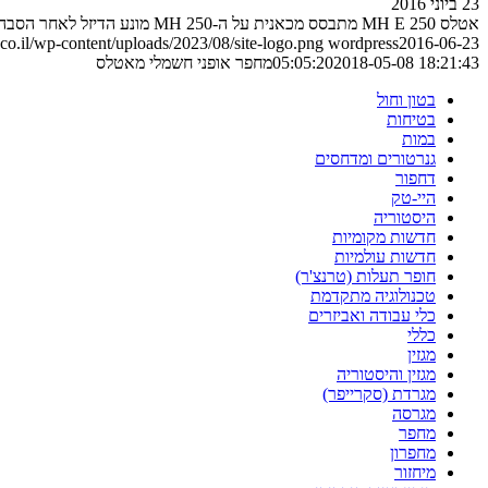
23 ביוני 2016
אטלס 250 MH E מתבסס מכאנית על ה-250 MH מונע הדיזל לאחר הסבה לשימוש בחשמל. הנה מה שכבר פורסם
o.il/wp-content/uploads/2023/08/site-logo.png
wordpress
2016-06-23
2018-05-08 18:21:43
05:05:20
מחפר אופני חשמלי מאטלס
בטון וחול
בטיחות
במות
גנרטורים ומדחסים
דחפור
היי-טק
היסטוריה
חדשות מקומיות
חדשות עולמיות
חופר תעלות (טרנצ'ר)
טכנולוגיה מתקדמת
כלי עבודה ואביזרים
כללי
מגזין
מגזין והיסטוריה
מגרדת (סקרייפר)
מגרסה
מחפר
מחפרון
מיחזור