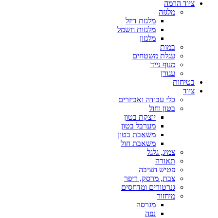
ציוד הרמה
מלגזה
מלגזת דיזל
מלגזות חשמל
מלגזון
במות
עגלת משטחים
מנוף נייד
עגורן
בטיחות
ציוד
כלי עבודה ואביזרים
בטון וחול
יוצקת בטון
מערבל בטון
משאבת בטון
משאבת חול
צמיג, גלגל
תאורה
פטיש חציבה
צבת, מרסק, ריפר
גנרטורים ומדחסים
מיחזור
מגרסה
נפה