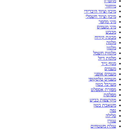
מחפרון
מיחזור
מיכון וציוד היברידי
מיכון וציוד חשמלי
מיני מחפר
מיני מעמיס
מכבש
מכונת קידוח
מלגזה
מלגזון
מלגזות חשמל
מלגזת דיזל
מנוף נייד
מעמיס
מעמיס אופני
מעמיס טלסקופי
מערבל בטון
מפזרת אספלט
מפלסת
מקרצפות כביש
משאבת בטון
נפה
סלילה
עגורן
עגלת משטחים