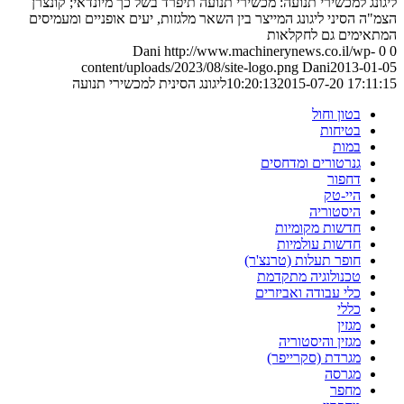
ליגונג למכשירי תנועה: מכשירי תנועה תיפרד בשל כך מיונדאי; קונצרן
הצמ"ה הסיני ליגונג המייצר בין השאר מלגזות, יעים אופניים ומעמיסים
המתאימים גם לחקלאות
Dani
http://www.machinerynews.co.il/wp-
0
0
content/uploads/2023/08/site-logo.png
Dani
2013-01-05
2015-07-20 17:11:15
10:20:13
ליגונג הסינית למכשירי תנועה
בטון וחול
בטיחות
במות
גנרטורים ומדחסים
דחפור
היי-טק
היסטוריה
חדשות מקומיות
חדשות עולמיות
חופר תעלות (טרנצ'ר)
טכנולוגיה מתקדמת
כלי עבודה ואביזרים
כללי
מגזין
מגזין והיסטוריה
מגרדת (סקרייפר)
מגרסה
מחפר