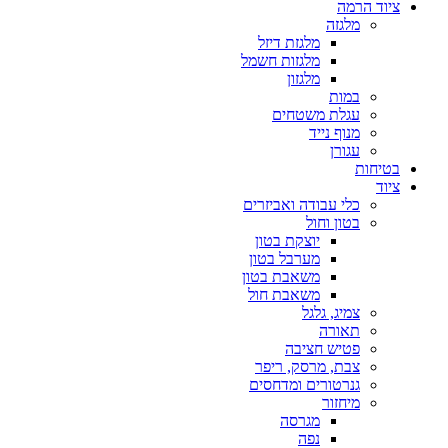
ציוד הרמה
מלגזה
מלגזת דיזל
מלגזות חשמל
מלגזון
במות
עגלת משטחים
מנוף נייד
עגורן
בטיחות
ציוד
כלי עבודה ואביזרים
בטון וחול
יוצקת בטון
מערבל בטון
משאבת בטון
משאבת חול
צמיג, גלגל
תאורה
פטיש חציבה
צבת, מרסק, ריפר
גנרטורים ומדחסים
מיחזור
מגרסה
נפה