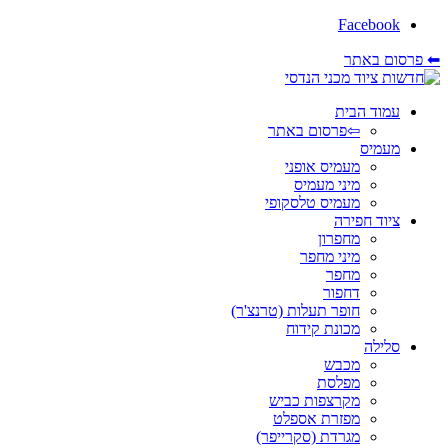
Facebook
⬅ פרסום באתר
עמוד הבית
⇦פרסום באתר
מעמיס
מעמיס אופני
מיני מעמיס
מעמיס טלסקופי
ציוד חפירה
מחפרון
מיני מחפר
מחפר
דחפור
חופר תעלות (טרנצ'ר)
מכונת קידוח
סלילה
מכבש
מפלסת
מקרצפות כביש
מפזרת אספלט
מגרדת (סקרייפר)