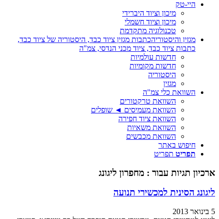
היי-טק
מיכון וציוד היברידי
מיכון וציוד חשמלי
טכנולוגיה מתקדמת
מגזין והיסטוריה
כתבות מגזין ציוד כבד, היסטוריה של ציוד כבד,
כתבות ציוד כבד, ציוד מכני הנדסי, צמ"ה
חדשות עולמיות
חדשות מקומיות
היסטוריה
מגזין
השוואת כלי צמ"ה
השוואת טרקטורים
השוואת מעמיסים ◄ שופלים
השוואת ציוד חפירה
השוואת משאיות
השוואת מכבשים
חיפוש באתר
תפריט
תפריט
ארכיון תגיות עבור :
מחפרון ליגונג
ליגונג הסינית למכשירי תנועה
5 בינואר 2013