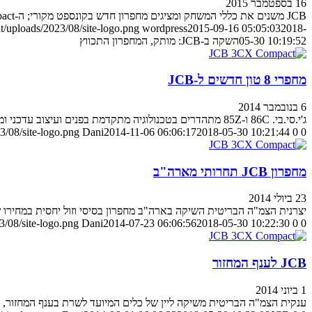
16 בספטמבר 2015
JCB משנים את כללי המשחק ומציגים מחפרון חדש בקונספט מקורי; ה-3CX Compact מציע ביצועים של גדול באריזה קומפקטית
/uploads/2023/08/site-logo.png
wordpress
2015-09-16 05:05:03
2018-
05-30 10:19:52
השקה ב-JCB: מותק, המחפרון התכווץ
מחפרי 8 טון חדשים ל-JCB
6 בנובמבר 2014
ג'י.סי.בי. 86C ו-85Z מתהדרים בטכנולוגיה מתקדמת בפנים ועיצוב עדכני ומודרני מבחוץ
3/08/site-logo.png
Dani
2014-11-06 06:06:17
2018-05-30 10:21:44
0
0
מחפרון JCB תחרותי מארה"ב
23 ביולי 2014
יצרנית הצמ"ה הבריטית השיקה בארה"ב מחפרון בסיסי וזול יחסית במחירו שי
/08/site-logo.png
Dani
2014-07-23 06:06:56
2018-05-30 10:22:30
0
0
JCB לענף המחזור
1 ביוני 2014
ענקית הצמ"ה הבריטית משיקה ליין של כלים המיועד לשרת בענף המחזור, 