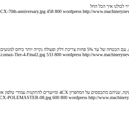
 לכולנו איך הכל החל
3CX-70th-anniversary.jpg
458
800
wordpress
http://www.machinerynews
comax-Tier-4-Final2.jpg
533
800
wordpress
http://www.machinerynews
JCB-4CX-POLEMASTER-08.jpg
600
800
wordpress
http://www.machineryn