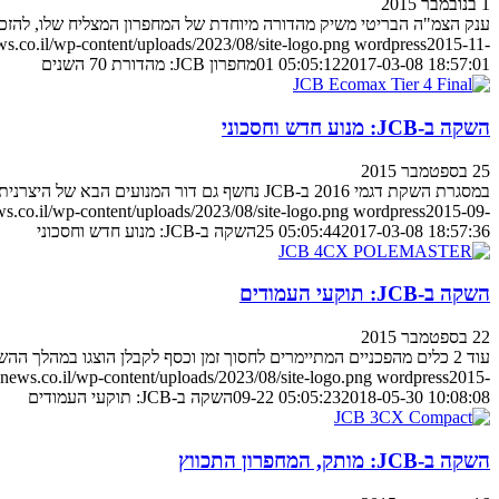
1 בנובמבר 2015
ענק הצמ"ה הבריטי משיק מהדורה מיוחדת של המחפרון המצליח שלו, להזכיר
.co.il/wp-content/uploads/2023/08/site-logo.png
wordpress
2015-11-
2017-03-08 18:57:01
01 05:05:12
מחפרון JCB: מהדורת 70 השנים
השקה ב-JCB: מנוע חדש וחסכוני
25 בספטמבר 2015
במסגרת השקת דגמי 2016 ב-JCB נחשף גם דור המנועים הבא של היצרנית, עם הבטחה של עד 5% פחות צריכת דלק ופעולה נקייה יותר ביחס למנועים העכשוויים
.co.il/wp-content/uploads/2023/08/site-logo.png
wordpress
2015-09-
2017-03-08 18:57:36
25 05:05:44
השקה ב-JCB: מנוע חדש וחסכוני
השקה ב-JCB: תוקעי העמודים
22 בספטמבר 2015
עוד 2 כלים מהפכניים המתיימרים לחסוך זמן וכסף לקבלן הוצגו במהלך ההשקה, שניהם מתבססים על המחפרון 4CX ומיועדים להתקנות עמודי טלפון או חשמל
ews.co.il/wp-content/uploads/2023/08/site-logo.png
wordpress
2015-
2018-05-30 10:08:08
09-22 05:05:23
השקה ב-JCB: תוקעי העמודים
השקה ב-JCB: מותק, המחפרון התכווץ