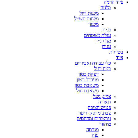
ציוד הרמה
מלגזה
מלגזת דיזל
מלגזות חשמל
מלגזון
במות
עגלת משטחים
מנוף נייד
עגורן
בטיחות
ציוד
כלי עבודה ואביזרים
בטון וחול
יוצקת בטון
מערבל בטון
משאבת בטון
משאבת חול
צמיג, גלגל
תאורה
פטיש חציבה
צבת, מרסק, ריפר
גנרטורים ומדחסים
מיחזור
מגרסה
נפה