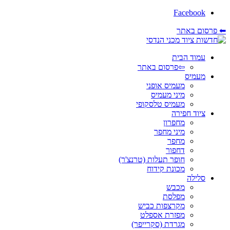
Facebook
⬅ פרסום באתר
עמוד הבית
⇦פרסום באתר
מעמיס
מעמיס אופני
מיני מעמיס
מעמיס טלסקופי
ציוד חפירה
מחפרון
מיני מחפר
מחפר
דחפור
חופר תעלות (טרנצ'ר)
מכונת קידוח
סלילה
מכבש
מפלסת
מקרצפות כביש
מפזרת אספלט
מגרדת (סקרייפר)