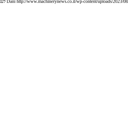
Dani
http://www.machinerynews.co.il/wp-content/uploads/2023/08/