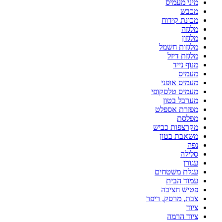
מיני מעמיס
מכבש
מכונת קידוח
מלגזה
מלגזון
מלגזות חשמל
מלגזת דיזל
מנוף נייד
מעמיס
מעמיס אופני
מעמיס טלסקופי
מערבל בטון
מפזרת אספלט
מפלסת
מקרצפות כביש
משאבת בטון
נפה
סלילה
עגורן
עגלת משטחים
עמוד הבית
פטיש חציבה
צבת, מרסק, ריפר
ציוד
ציוד הרמה