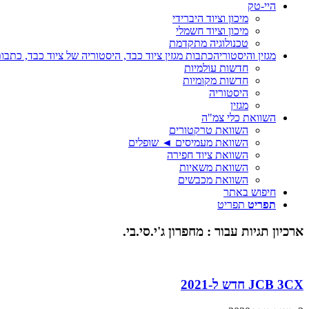
היי-טק
מיכון וציוד היברידי
מיכון וציוד חשמלי
טכנולוגיה מתקדמת
מגזין והיסטוריה
כתבות מגזין ציוד כבד, היסטוריה של ציוד כבד, כתבות
חדשות עולמיות
חדשות מקומיות
היסטוריה
מגזין
השוואת כלי צמ"ה
השוואת טרקטורים
השוואת מעמיסים ◄ שופלים
השוואת ציוד חפירה
השוואת משאיות
השוואת מכבשים
חיפוש באתר
תפריט
תפריט
ארכיון תגיות עבור :
מחפרון ג'י.סי.בי.
JCB 3CX חדש ל-2021