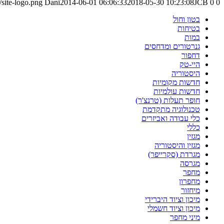
0
0
JCB לענף המחזור
2018-05-30 10:23:08
2014-06-01 06:06:33
Dani
site-logo.png
בטון וחול
בטיחות
במות
גנרטורים ומדחסים
דחפור
היי-טק
היסטוריה
חדשות מקומיות
חדשות עולמיות
חופר תעלות (טרנצ'ר)
טכנולוגיה מתקדמת
כלי עבודה ואביזרים
כללי
מגזין
מגזין והיסטוריה
מגרדת (סקרייפר)
מגרסה
מחפר
מחפרון
מיחזור
מיכון וציוד היברידי
מיכון וציוד חשמלי
מיני מחפר