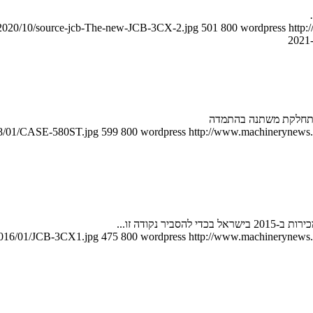
/2020/10/source-jcb-The-new-JCB-3CX-2.jpg
501
800
wordpress
http:
018/01/CASE-580ST.jpg
599
800
wordpress
http://www.machinerynews.c
/2016/01/JCB-3CX1.jpg
475
800
wordpress
http://www.machinerynews.c