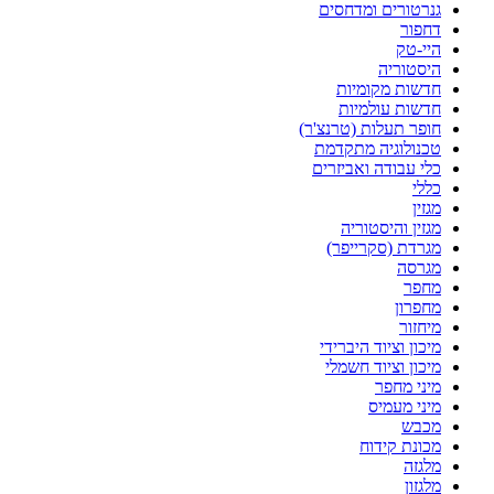
גנרטורים ומדחסים
דחפור
היי-טק
היסטוריה
חדשות מקומיות
חדשות עולמיות
חופר תעלות (טרנצ'ר)
טכנולוגיה מתקדמת
כלי עבודה ואביזרים
כללי
מגזין
מגזין והיסטוריה
מגרדת (סקרייפר)
מגרסה
מחפר
מחפרון
מיחזור
מיכון וציוד היברידי
מיכון וציוד חשמלי
מיני מחפר
מיני מעמיס
מכבש
מכונת קידוח
מלגזה
מלגזון