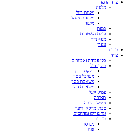
ציוד הרמה
מלגזה
מלגזת דיזל
מלגזות חשמל
מלגזון
במות
עגלת משטחים
מנוף נייד
עגורן
בטיחות
ציוד
כלי עבודה ואביזרים
בטון וחול
יוצקת בטון
מערבל בטון
משאבת בטון
משאבת חול
צמיג, גלגל
תאורה
פטיש חציבה
צבת, מרסק, ריפר
גנרטורים ומדחסים
מיחזור
מגרסה
נפה