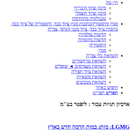
היי-טק
מיכון וציוד היברידי
מיכון וציוד חשמלי
טכנולוגיה מתקדמת
מגזין והיסטוריה
כתבות מגזין ציוד כבד, היסטוריה של ציוד כבד,
כתבות ציוד כבד, ציוד מכני הנדסי, צמ"ה
חדשות עולמיות
חדשות מקומיות
היסטוריה
מגזין
השוואת כלי צמ"ה
השוואת טרקטורים
השוואת מעמיסים ◄ שופלים
השוואת ציוד חפירה
השוואת משאיות
השוואת מכבשים
חיפוש באתר
תפריט
תפריט
ן תגיות עבור :
ליפטר בע"מ
 הרמה חדש בארץ