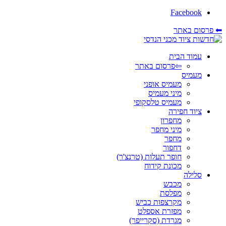
Facebook
סום באתר
עמוד הבית
⇦פרסום באתר
מעמיס
מעמיס אופני
מיני מעמיס
מעמיס טלסקופי
ציוד חפירה
מחפרון
מיני מחפר
מחפר
דחפור
חופר תעלות (טרנצ'ר)
מכונת קידוח
סלילה
מכבש
מפלסת
מקרצפות כביש
מפזרת אספלט
מגרדת (סקרייפר)