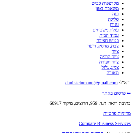
מקרצפות כביש
משאבת בטון
נפה
סלילה
עגורן
עגלת משטחים
עמוד הבית
פטיש חציבה
צבת, מרסק, ריפר
ציוד
ציוד הרמה
ציוד חפירה
צמיג, גלגל
תאורה
דוא"ל:
dani.steinmann@gmail.com
⬅ פרסום באתר
כתובת דואר: ת.ד. 959, חרוצים, מיקוד 60917
מדיניות פרטיות
Compare Business Services