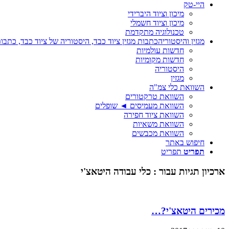
היי-טק
מיכון וציוד היברידי
מיכון וציוד חשמלי
טכנולוגיה מתקדמת
מגזין והיסטוריה
כתבות מגזין ציוד כבד, היסטוריה של ציוד כבד, כתבות
חדשות עולמיות
חדשות מקומיות
היסטוריה
מגזין
השוואת כלי צמ"ה
השוואת טרקטורים
השוואת מעמיסים ◄ שופלים
השוואת ציוד חפירה
השוואת משאיות
השוואת מכבשים
חיפוש באתר
תפריט
תפריט
ארכיון תגיות עבור :
כלי עבודה היטאצ'י
מכירים היטאצ'י?…