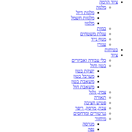
ציוד הרמה
מלגזה
מלגזת דיזל
מלגזות חשמל
מלגזון
במות
עגלת משטחים
מנוף נייד
עגורן
בטיחות
ציוד
כלי עבודה ואביזרים
בטון וחול
יוצקת בטון
מערבל בטון
משאבת בטון
משאבת חול
צמיג, גלגל
תאורה
פטיש חציבה
צבת, מרסק, ריפר
גנרטורים ומדחסים
מיחזור
מגרסה
נפה