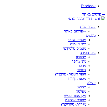
Facebook
⬅ פרסום באתר
עמוד הבית
⇦פרסום באתר
מעמיס
מעמיס אופני
מיני מעמיס
מעמיס טלסקופי
ציוד חפירה
מחפרון
מיני מחפר
מחפר
דחפור
חופר תעלות (טרנצ'ר)
מכונת קידוח
סלילה
מכבש
מפלסת
מקרצפות כביש
מפזרת אספלט
מגרדת (סקרייפר)