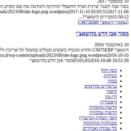
10 בנובמבר 2017
בעוד שנה תשנה יצרנית הציוד החשמלי הוותיקה והנודעת את שם המותג ה
ads/2023/08/site-logo.png
wordpress
2017-11-10 05:05:51
2017-11-06
11:50:12
מכירים היטאצ'י?…
מסור אבן חדש מהיטאצ'י
10 באוקטובר 2016
היטאצ'י CM75EBP החדש מבטיח ביצועים מעולים במשקל קל וצריכת דלק מינימאלית. והמחיר? כנסו
o.il/wp-content/uploads/2023/08/site-logo.png
wordpress
2016-10-10
2016-10-08 16:51:39
05:05:45
מסור אבן חדש מהיטאצ'י
בטון וחול
בטיחות
במות
גנרטורים ומדחסים
דחפור
היי-טק
היסטוריה
חדשות מקומיות
חדשות עולמיות
חופר תעלות (טרנצ'ר)
טכנולוגיה מתקדמת
כלי עבודה ואביזרים