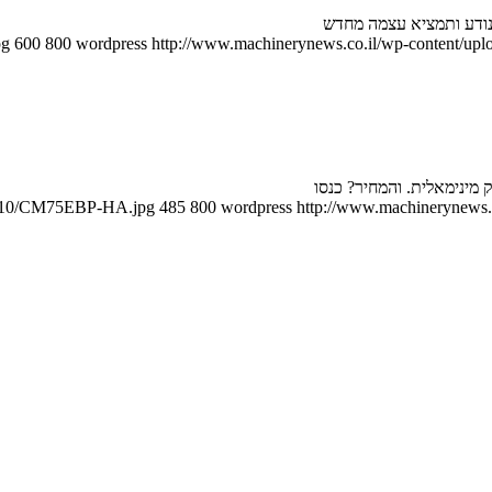
נודע ותמציא עצמה מחדש
pg
600
800
wordpress
http://www.machinerynews.co.il/wp-content/uplo
16/10/CM75EBP-HA.jpg
485
800
wordpress
http://www.machinerynews.c