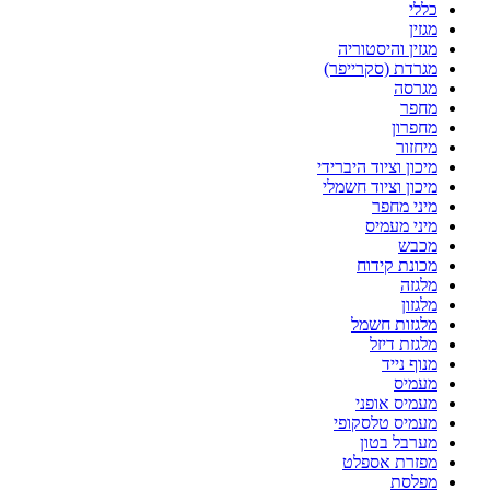
כללי
מגזין
מגזין והיסטוריה
מגרדת (סקרייפר)
מגרסה
מחפר
מחפרון
מיחזור
מיכון וציוד היברידי
מיכון וציוד חשמלי
מיני מחפר
מיני מעמיס
מכבש
מכונת קידוח
מלגזה
מלגזון
מלגזות חשמל
מלגזת דיזל
מנוף נייד
מעמיס
מעמיס אופני
מעמיס טלסקופי
מערבל בטון
מפזרת אספלט
מפלסת