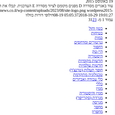
19 באוגוסט 2015
עוד באגרים מסדרה D מפנים מקומם לציוד מסדרה E העדכנית. קבלו את ה-וולוו ECR145E וה-וולוו ECR235E החדשים
ews.co.il/wp-content/uploads/2023/08/site-logo.png
wordpress
2015-
2018-10-29 19:01:27
08-19 05:05:37
חילופי דורות בוולוו
עמוד 1 מ- 3
3
2
1
בטון וחול
בטיחות
במות
גנרטורים ומדחסים
דחפור
היי-טק
היסטוריה
חדשות מקומיות
חדשות עולמיות
חופר תעלות (טרנצ'ר)
טכנולוגיה מתקדמת
כלי עבודה ואביזרים
כללי
מגזין
מגזין והיסטוריה
מגרדת (סקרייפר)
מגרסה
מחפר
מחפרון