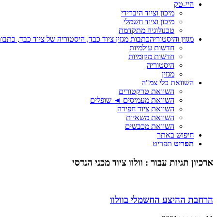
היי-טק
מיכון וציוד היברידי
מיכון וציוד חשמלי
טכנולוגיה מתקדמת
מגזין והיסטוריה
כתבות מגזין ציוד כבד, היסטוריה של ציוד כבד, כתבות
חדשות עולמיות
חדשות מקומיות
היסטוריה
מגזין
השוואת כלי צמ"ה
השוואת טרקטורים
השוואת מעמיסים ◄ שופלים
השוואת ציוד חפירה
השוואת משאיות
השוואת מכבשים
חיפוש באתר
תפריט
תפריט
ארכיון תגיות עבור :
וולוו ציוד מכני הנדסי
הרחבת ההיצע החשמלי בוולוו