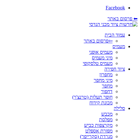
Facebook
⬅ פרסום באתר
עמוד הבית
⇦פרסום באתר
מעמיס
מעמיס אופני
מיני מעמיס
מעמיס טלסקופי
ציוד חפירה
מחפרון
מיני מחפר
מחפר
דחפור
חופר תעלות (טרנצ'ר)
מכונת קידוח
סלילה
מכבש
מפלסת
מקרצפות כביש
מפזרת אספלט
מגרדת (סקרייפר)