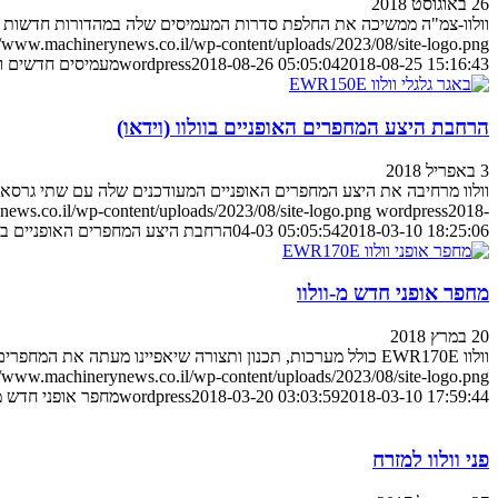
26 באוגוסט 2018
וולוו-צמ"ה ממשיכה את החלפת סדרות המעמיסים שלה במהדורות חדשות – יע
//www.machinerynews.co.il/wp-content/uploads/2023/08/site-logo.png
2018-08-25 15:16:43
2018-08-26 05:05:04
wordpress
מעמיסים חדשים ומש
הרחבת היצע המחפרים האופניים בוולוו (וידאו)
3 באפריל 2018
וולוו מרחיבה את היצע המחפרים האופניים המעודכנים שלה עם שתי גרסאו
ews.co.il/wp-content/uploads/2023/08/site-logo.png
wordpress
2018-
2018-03-10 18:25:06
04-03 05:05:54
הרחבת היצע המחפרים האופניים בוול
מחפר אופני חדש מ-וולוו
20 במרץ 2018
וולוו EWR170E כולל מערכות, תכנון ותצורה שיאפיינו מעתה את המחפרים האופניים העתידיים של היצרנית. נעים להכיר
//www.machinerynews.co.il/wp-content/uploads/2023/08/site-logo.png
2018-03-10 17:59:44
2018-03-20 03:03:59
wordpress
מחפר אופני חדש מ-
פני וולוו למזרח