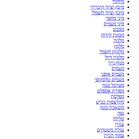
מיחזור
מיכון וציוד היברידי
מיכון וציוד חשמלי
מיני מחפר
מיני מעמיס
מכבש
מכונת קידוח
מלגזה
מלגזון
מלגזות חשמל
מלגזת דיזל
מנוף נייד
מעמיס
מעמיס אופני
מעמיס טלסקופי
מערבל בטון
מפזרת אספלט
מפלסת
מקרצפות כביש
משאבת בטון
נפה
סלילה
עגורן
עגלת משטחים
עמוד הבית