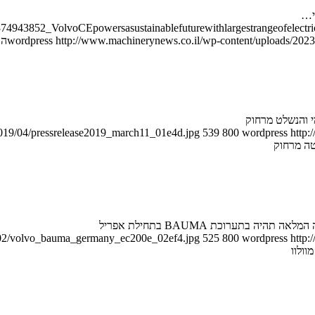
י…
/374943852_VolvoCEpowersasustainablefuturewithlargestrangeofelec
http://www.machinerynews.co.il/wp-content/uploads/2023/
wordpress
הר
מי והנשלט מרחוק
2019/04/pressrelease2019_march11_01e4d.jpg
539
800
wordpress
http:
טה מרחוק
9/02/volvo_bauma_germany_ec200e_02ef4.jpg
525
800
wordpress
http: