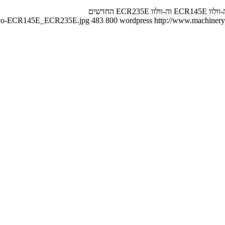
Volvo-ECR145E_ECR235E.jpg
483
800
wordpress
http://www.machineryn