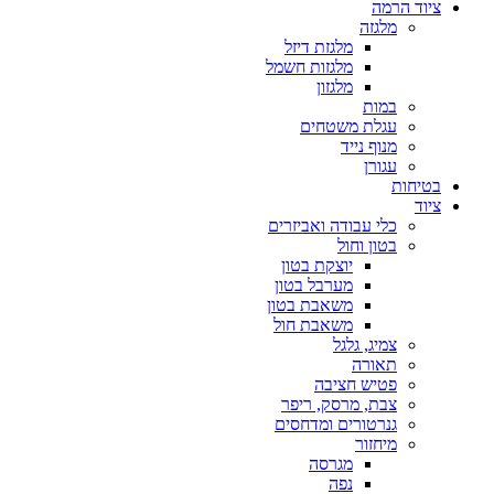
ציוד הרמה
מלגזה
מלגזת דיזל
מלגזות חשמל
מלגזון
במות
עגלת משטחים
מנוף נייד
עגורן
בטיחות
ציוד
כלי עבודה ואביזרים
בטון וחול
יוצקת בטון
מערבל בטון
משאבת בטון
משאבת חול
צמיג, גלגל
תאורה
פטיש חציבה
צבת, מרסק, ריפר
גנרטורים ומדחסים
מיחזור
מגרסה
נפה