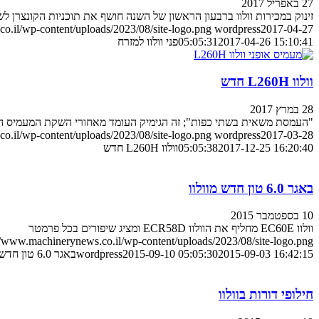
27 באפריל 2017
זינוק במכירות וולוו ברבעון הראשון של השנה חושף את תוכניות הקונצרן ל
o.il/wp-content/uploads/2023/08/site-logo.png
wordpress
2017-04-27
2017-04-26 15:10:41
05:05:31
פני וולוו למזרח
וולוו L260H חדש
28 במרץ 2017
"העמסת משאית בשתי כפות"; זה הגימיק העומד מאחורי השקת המעמיס האו
o.il/wp-content/uploads/2023/08/site-logo.png
wordpress
2017-03-28
2017-12-25 16:20:40
05:05:38
וולוו L260H חדש
באגר 6.0 טון חדש מוולוו
10 בספטמבר 2015
וולוו EC60E מחליף את הוולוו ECR58D ומציג שיפורים בכל פרמטר
//www.machinerynews.co.il/wp-content/uploads/2023/08/site-logo.png
2015-09-03 16:42:15
2015-09-10 05:05:30
wordpress
באגר 6.0 טון חדש מוולוו
חילופי דורות בוולוו