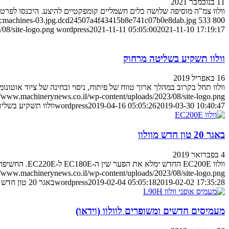
11 בנובמבר 2021
וולוו צמ"ה מוסיפה שלושה כלים חשמליים קומפקטיים להיצע. היכנסו לפרט
tricmachines-03.jpg.dcd24507a4f43415b8e741c07b0e8dab.jpg
533
800
08/site-logo.png
wordpress
2021-11-11 05:05:00
2021-11-10 17:19:17
וולוו תשקיע בשליטה מרחוק
16 באפריל 2019
וולוו תחל בקרוב במהלך ארוך טווח של פיתוח, ניסוי ובחינה של ציוד אוטונו
//www.machinerynews.co.il/wp-content/uploads/2023/08/site-logo.png
2019-03-30 10:40:47
2019-04-16 05:05:26
wordpress
וולוו תשקיע בשלי
באגר 20 טון חדש מוולוו
4 בפברואר 2019
וולוו EC200E החדש ימלא את הפער שין ה-EC180E ל-EC220E. החשיפה המלאה תהיה בתערוכת BAUMA בתחילת אפריל
//www.machinerynews.co.il/wp-content/uploads/2023/08/site-logo.png
2019-02-02 17:35:28
2019-02-04 05:05:18
wordpress
באגר 20 טון חדש מוולוו
מעמיסים חדשים ומשופרים לוולוו (וידאו)