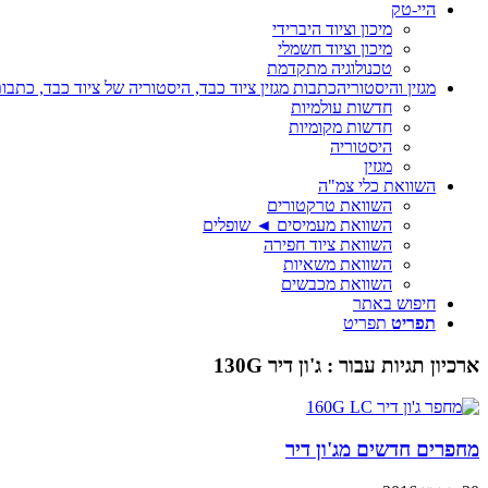
היי-טק
מיכון וציוד היברידי
מיכון וציוד חשמלי
טכנולוגיה מתקדמת
מגזין והיסטוריה
כתבות מגזין ציוד כבד, היסטוריה של ציוד כבד, כתבות
חדשות עולמיות
חדשות מקומיות
היסטוריה
מגזין
השוואת כלי צמ"ה
השוואת טרקטורים
השוואת מעמיסים ◄ שופלים
השוואת ציוד חפירה
השוואת משאיות
השוואת מכבשים
חיפוש באתר
תפריט
תפריט
ארכיון תגיות עבור :
ג'ון דיר 130G
מחפרים חדשים מג'ון דיר