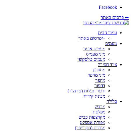
Facebook
⬅ פרסום באתר
עמוד הבית
⇦פרסום באתר
מעמיס
מעמיס אופני
מיני מעמיס
מעמיס טלסקופי
ציוד חפירה
מחפרון
מיני מחפר
מחפר
דחפור
חופר תעלות (טרנצ'ר)
מכונת קידוח
סלילה
מכבש
מפלסת
מקרצפות כביש
מפזרת אספלט
מגרדת (סקרייפר)