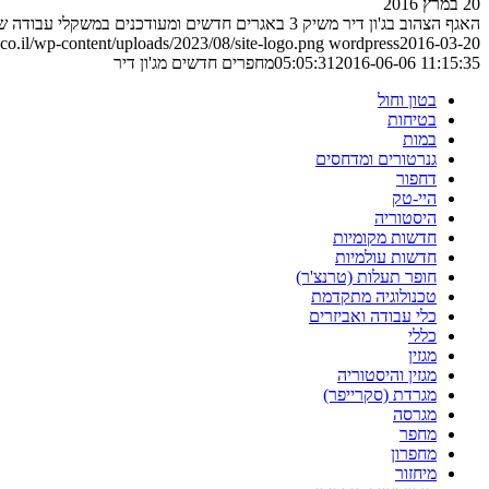
20 במרץ 2016
האגף הצהוב בג'ון דיר משיק 3 באגרים חדשים ומעודכנים במשקלי עבודה שבין 13 ל-18 טון. הנה הפרטים
o.il/wp-content/uploads/2023/08/site-logo.png
wordpress
2016-03-20
2016-06-06 11:15:35
05:05:31
מחפרים חדשים מג'ון דיר
בטון וחול
בטיחות
במות
גנרטורים ומדחסים
דחפור
היי-טק
היסטוריה
חדשות מקומיות
חדשות עולמיות
חופר תעלות (טרנצ'ר)
טכנולוגיה מתקדמת
כלי עבודה ואביזרים
כללי
מגזין
מגזין והיסטוריה
מגרדת (סקרייפר)
מגרסה
מחפר
מחפרון
מיחזור