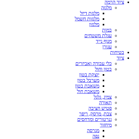
ציוד הרמה
מלגזה
מלגזת דיזל
מלגזות חשמל
מלגזון
במות
עגלת משטחים
מנוף נייד
עגורן
בטיחות
ציוד
כלי עבודה ואביזרים
בטון וחול
יוצקת בטון
מערבל בטון
משאבת בטון
משאבת חול
צמיג, גלגל
תאורה
פטיש חציבה
צבת, מרסק, ריפר
גנרטורים ומדחסים
מיחזור
מגרסה
נפה