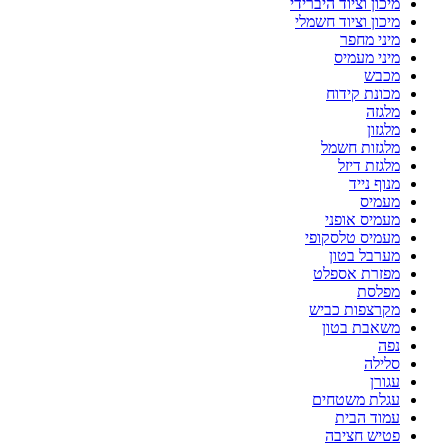
מיכון וציוד היברידי
מיכון וציוד חשמלי
מיני מחפר
מיני מעמיס
מכבש
מכונת קידוח
מלגזה
מלגזון
מלגזות חשמל
מלגזת דיזל
מנוף נייד
מעמיס
מעמיס אופני
מעמיס טלסקופי
מערבל בטון
מפזרת אספלט
מפלסת
מקרצפות כביש
משאבת בטון
נפה
סלילה
עגורן
עגלת משטחים
עמוד הבית
פטיש חציבה