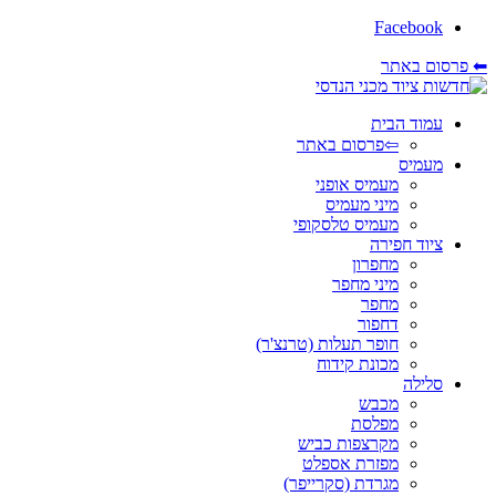
Facebook
⬅ פרסום באתר
עמוד הבית
⇦פרסום באתר
מעמיס
מעמיס אופני
מיני מעמיס
מעמיס טלסקופי
ציוד חפירה
מחפרון
מיני מחפר
מחפר
דחפור
חופר תעלות (טרנצ'ר)
מכונת קידוח
סלילה
מכבש
מפלסת
מקרצפות כביש
מפזרת אספלט
מגרדת (סקרייפר)