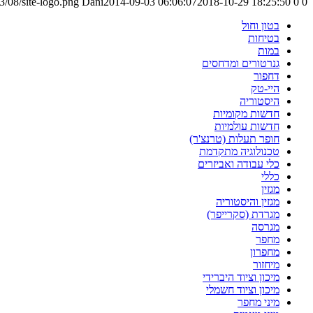
/08/site-logo.png
Dani
2014-09-03 06:06:07
2018-10-29 18:25:50
0
0
בטון וחול
בטיחות
במות
גנרטורים ומדחסים
דחפור
היי-טק
היסטוריה
חדשות מקומיות
חדשות עולמיות
חופר תעלות (טרנצ'ר)
טכנולוגיה מתקדמת
כלי עבודה ואביזרים
כללי
מגזין
מגזין והיסטוריה
מגרדת (סקרייפר)
מגרסה
מחפר
מחפרון
מיחזור
מיכון וציוד היברידי
מיכון וציוד חשמלי
מיני מחפר