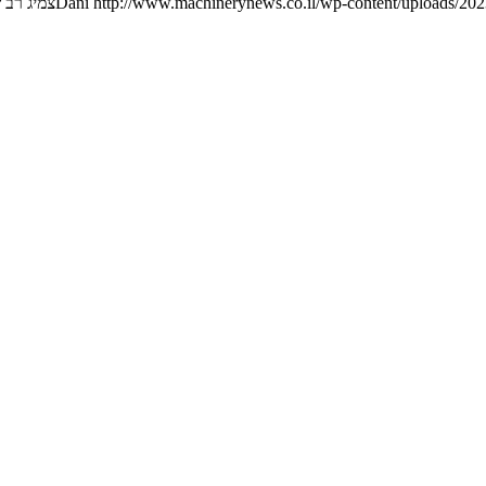
http://www.machinerynews.co.il/wp-content/uploads/2023
Dani
צמיג רב 