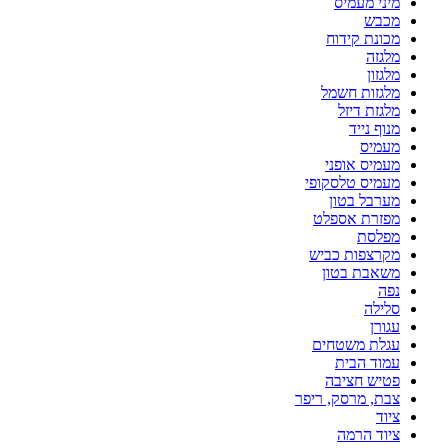
מיני מעמיס
מכבש
מכונת קידוח
מלגזה
מלגזון
מלגזות חשמל
מלגזת דיזל
מנוף נייד
מעמיס
מעמיס אופני
מעמיס טלסקופי
מערבל בטון
מפזרת אספלט
מפלסת
מקרצפות כביש
משאבת בטון
נפה
סלילה
עגורן
עגלת משטחים
עמוד הבית
פטיש חציבה
צבת, מרסק, ריפר
ציוד
ציוד הרמה