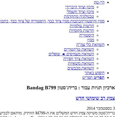
היי-טק
מיכון וציוד היברידי
מיכון וציוד חשמלי
טכנולוגיה מתקדמת
מגזין והיסטוריה
כתבות מגזין ציוד כבד, היסטוריה של ציוד כבד, כתבות
חדשות עולמיות
חדשות מקומיות
היסטוריה
מגזין
השוואת כלי צמ"ה
השוואת טרקטורים
השוואת מעמיסים ◄ שופלים
השוואת ציוד חפירה
השוואת משאיות
השוואת מכבשים
חיפוש באתר
תפריט
תפריט
ארכיון תגיות עבור :
ברידג'סטון Bandag B799
צמיג רב שימושי חדש
3 בספטמבר 2014
ברידג'סטון משיקה צמיג חדש המשלים את ה-M799 הוותיק. מותאם לכביש ולדרכי עפר גם יחד