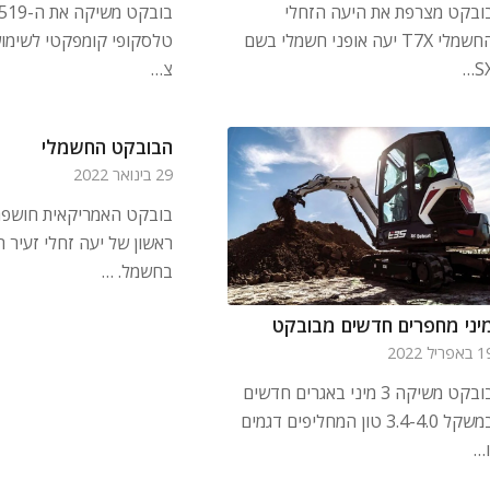
ובקט מצרפת את היעה הזחלי
החשמלי T7X יעה אופני חשמלי בשם
טלסקופי קומפקטי לשימו
SX
צ…
הבובקט החשמלי
29 בינואר 2022
בובקט האמריקאית חושפת
ראשון של יעה זחלי זעיר ה
בחשמל. …
יני מחפרים חדשים מבובקט
אפריל 2022
בובקט משיקה 3 מיני באגרים חדשים
במשקל 3.4-4.0 טון המחליפים דגמים
ו…