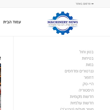
⬅ פרסום באתר
עמוד הבית
בטון וחול
א
בטיחות
במות
גנרטורים ומדחסים
דחפור
היי-טק
היסטוריה
חדשות מקומיות
חדשות עולמיות
חופר תעלות (טרנצ'ר)