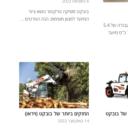
6 באוגוסט 2023
בובקט משיקה טרקטור נושא ציוד
המיועד למגוון משימות. הנה הפרטים …
בובקט L95 מציע משקל עבודה של 5.4
טון ויחד עם הספק של 75 כ"ס מיועד
 של בובקט
החזקים ביותר של בובקט (וידאו)
14 באוקטובר 2022