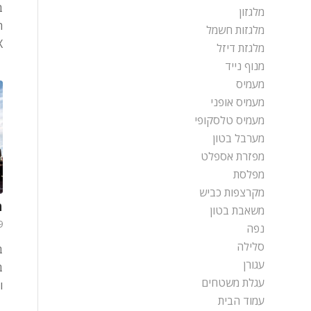
ב
מלגזון
מלגזות חשמל
…
מלגזת דיזל
מנוף נייד
מעמיס
מעמיס אופני
מעמיס טלסקופי
מערבל בטון
מפזרת אספלט
מפלסת
מקרצפות כביש
מ
משאבת בטון
19 ב
נפה
סלילה
עגורן
עגלת משטחים
ו
עמוד הבית