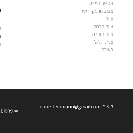
פטיש חציבה
ד
צבת, מרסק, ריפר
11 ב
ציוד
ציוד הרמה
ה
ציוד חפירה
ב
צמיג, גלגל
ה
תאורה
דוא"ל:
dani.steinmann@gmail.com
⬅ פרסום 