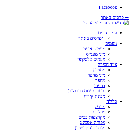
Facebook
⬅ פרסום באתר
עמוד הבית
⇦פרסום באתר
מעמיס
מעמיס אופני
מיני מעמיס
מעמיס טלסקופי
ציוד חפירה
מחפרון
מיני מחפר
מחפר
דחפור
חופר תעלות (טרנצ'ר)
מכונת קידוח
סלילה
מכבש
מפלסת
מקרצפות כביש
מפזרת אספלט
מגרדת (סקרייפר)