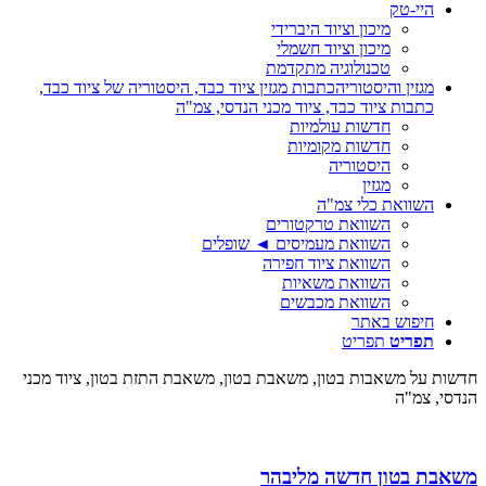
היי-טק
מיכון וציוד היברידי
מיכון וציוד חשמלי
טכנולוגיה מתקדמת
מגזין והיסטוריה
כתבות מגזין ציוד כבד, היסטוריה של ציוד כבד,
כתבות ציוד כבד, ציוד מכני הנדסי, צמ"ה
חדשות עולמיות
חדשות מקומיות
היסטוריה
מגזין
השוואת כלי צמ"ה
השוואת טרקטורים
השוואת מעמיסים ◄ שופלים
השוואת ציוד חפירה
השוואת משאיות
השוואת מכבשים
חיפוש באתר
תפריט
תפריט
חדשות על משאבות בטון, משאבת בטון, משאבת התזת בטון, ציוד מכני
הנדסי, צמ"ה
משאבת בטון חדשה מליבהר