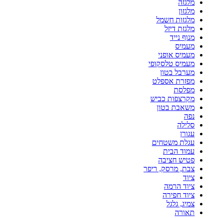
מלגזה
מלגזון
מלגזות חשמל
מלגזת דיזל
מנוף נייד
מעמיס
מעמיס אופני
מעמיס טלסקופי
מערבל בטון
מפזרת אספלט
מפלסת
מקרצפות כביש
משאבת בטון
נפה
סלילה
עגורן
עגלת משטחים
עמוד הבית
פטיש חציבה
צבת, מרסק, ריפר
ציוד
ציוד הרמה
ציוד חפירה
צמיג, גלגל
תאורה