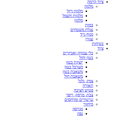
ציוד הרמה
מלגזה
מלגזת דיזל
מלגזות חשמל
מלגזון
במות
עגלת משטחים
מנוף נייד
עגורן
בטיחות
ציוד
כלי עבודה ואביזרים
בטון וחול
יוצקת בטון
מערבל בטון
משאבת בטון
משאבת חול
צמיג, גלגל
תאורה
פטיש חציבה
צבת, מרסק, ריפר
גנרטורים ומדחסים
מיחזור
מגרסה
נפה