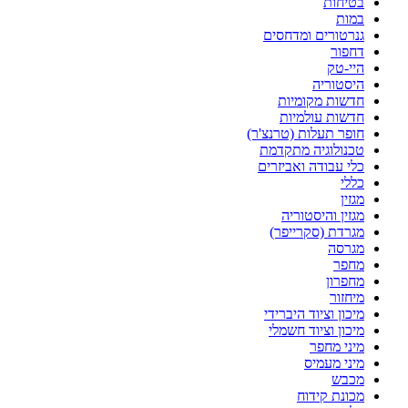
בטיחות
במות
גנרטורים ומדחסים
דחפור
היי-טק
היסטוריה
חדשות מקומיות
חדשות עולמיות
חופר תעלות (טרנצ'ר)
טכנולוגיה מתקדמת
כלי עבודה ואביזרים
כללי
מגזין
מגזין והיסטוריה
מגרדת (סקרייפר)
מגרסה
מחפר
מחפרון
מיחזור
מיכון וציוד היברידי
מיכון וציוד חשמלי
מיני מחפר
מיני מעמיס
מכבש
מכונת קידוח