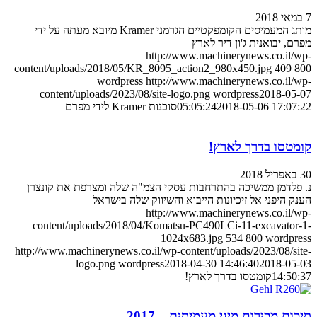
7 במאי 2018
מותג המעמיסים הקומפקטיים הגרמני Kramer מיובא מעתה על ידי
מפרם, יבואנית ג'ון דיר לארץ
http://www.machinerynews.co.il/wp-
content/uploads/2018/05/KR_8095_action2_980x450.jpg
409
800
wordpress
http://www.machinerynews.co.il/wp-
content/uploads/2023/08/site-logo.png
wordpress
2018-05-07
2018-05-06 17:07:22
05:05:24
סוכנות Kramer לידי מפרם
קומטסו בדרך לארץ!
30 באפריל 2018
נ. פלדמן ממשיכה בהתרחבות עסקי הצמ"ה שלה ומצרפת את קונצרן
הענק היפני אל זיכיונות הייבוא והשיווק שלה בישראל
http://www.machinerynews.co.il/wp-
content/uploads/2018/04/Komatsu-PC490LCi-11-excavator-1-
1024x683.jpg
534
800
wordpress
http://www.machinerynews.co.il/wp-content/uploads/2023/08/site-
logo.png
wordpress
2018-04-30 14:46:40
2018-05-03
14:50:37
קומטסו בדרך לארץ!
סיכום מכירות מיני מעמיסים – 2017