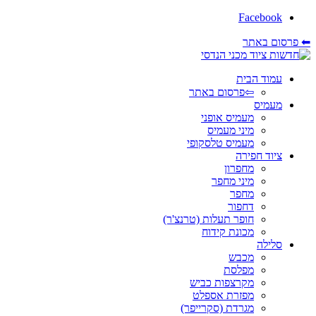
Facebook
⬅ פרסום באתר
עמוד הבית
⇦פרסום באתר
מעמיס
מעמיס אופני
מיני מעמיס
מעמיס טלסקופי
ציוד חפירה
מחפרון
מיני מחפר
מחפר
דחפור
חופר תעלות (טרנצ'ר)
מכונת קידוח
סלילה
מכבש
מפלסת
מקרצפות כביש
מפזרת אספלט
מגרדת (סקרייפר)