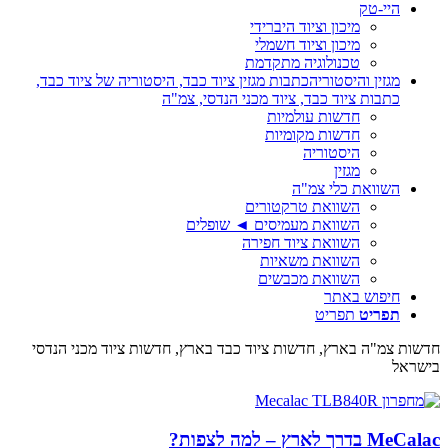
היי-טק
מיכון וציוד היברידי
מיכון וציוד חשמלי
טכנולוגיה מתקדמת
מגזין והיסטוריה
כתבות מגזין ציוד כבד, היסטוריה של ציוד כבד,
כתבות ציוד כבד, ציוד מכני הנדסי, צמ"ה
חדשות עולמיות
חדשות מקומיות
היסטוריה
מגזין
השוואת כלי צמ"ה
השוואת טרקטורים
השוואת מעמיסים ◄ שופלים
השוואת ציוד חפירה
השוואת משאיות
השוואת מכבשים
חיפוש באתר
תפריט
תפריט
חדשות צמ"ה בארץ, חדשות ציוד כבד בארץ, חדשות ציוד מכני הנדסי
בישראל
MeCalac בדרך לארץ – למה לצפות?