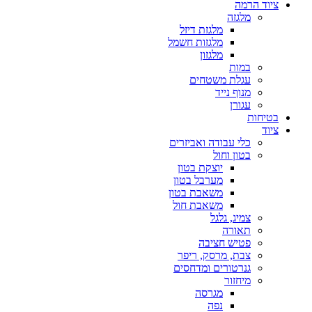
ציוד הרמה
מלגזה
מלגזת דיזל
מלגזות חשמל
מלגזון
במות
עגלת משטחים
מנוף נייד
עגורן
בטיחות
ציוד
כלי עבודה ואביזרים
בטון וחול
יוצקת בטון
מערבל בטון
משאבת בטון
משאבת חול
צמיג, גלגל
תאורה
פטיש חציבה
צבת, מרסק, ריפר
גנרטורים ומדחסים
מיחזור
מגרסה
נפה