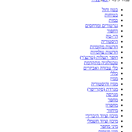
בטון וחול
בטיחות
במות
גנרטורים ומדחסים
דחפור
היי-טק
היסטוריה
חדשות מקומיות
חדשות עולמיות
חופר תעלות (טרנצ'ר)
טכנולוגיה מתקדמת
כלי עבודה ואביזרים
כללי
מגזין
מגזין והיסטוריה
מגרדת (סקרייפר)
מגרסה
מחפר
מחפרון
מיחזור
מיכון וציוד היברידי
מיכון וציוד חשמלי
מיני מחפר
מיני מעמיס