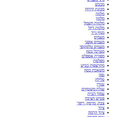
מכבש
מכונת קידוח
מלגזה
מלגזון
מלגזות חשמל
מלגזת דיזל
מנוף נייד
מעמיס
מעמיס אופני
מעמיס טלסקופי
מערבל בטון
מפזרת אספלט
מפלסת
מקרצפות כביש
משאבת בטון
נפה
סלילה
עגורן
עגלת משטחים
עמוד הבית
פטיש חציבה
צבת, מרסק, ריפר
ציוד
ציוד הרמה