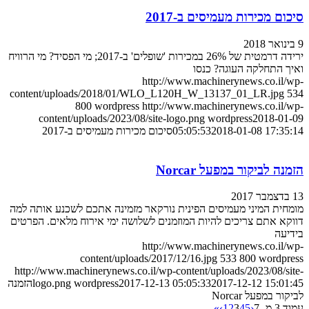
סיכום מכירות מעמיסים ב-2017
9 בינואר 2018
ירידה דרמטית של 26% במכירות 'שופלים' ב-2017; מי הפסיד? מי הרוויח
ואיך התחלקה העוגה? כנסו
http://www.machinerynews.co.il/wp-
content/uploads/2018/01/WLO_L120H_W_13137_01_LR.jpg
534
800
wordpress
http://www.machinerynews.co.il/wp-
content/uploads/2023/08/site-logo.png
wordpress
2018-01-09
2018-01-08 17:35:14
05:05:53
סיכום מכירות מעמיסים ב-2017
הזמנה לביקור במפעל Norcar
13 בדצמבר 2017
מומחית המיני מעמיסים הפינית נורקאר מזמינה אתכם לשכנע אותה למה
דווקא אתם צריכים להיות המוזמנים לשלושה ימי אירוח מלאים. הפרטים
בידיעה
http://www.machinerynews.co.il/wp-
content/uploads/2017/12/16.jpg
533
800
wordpress
http://www.machinerynews.co.il/wp-content/uploads/2023/08/site-
2017-12-12 15:01:45
2017-12-13 05:05:33
wordpress
logo.png
הזמנה
לביקור במפעל Norcar
עמוד 3 מ- 7
‹
5
4
3
2
1
›
»