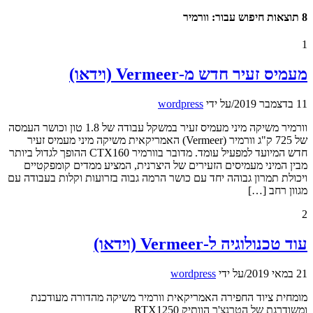
8 תוצאות חיפוש עבור: וורמיר
1
מעמיס זעיר חדש מ-Vermeer (וידאו)
11 בדצמבר 2019
/
על ידי
wordpress
וורמיר משיקה מיני מעמיס זעיר במשקל עבודה של 1.8 טון וכושר העמסה
של 725 ק"ג וורמיר (Vermeer) האמריקאית משיקה מיני מעמיס זעיר
חדש המיועד למפעיל עומד. מדובר בוורמיר CTX160 ההופך לגדול ביותר
מבין המיני מעמיסים הזעירים של היצרנית, המציע ממדים קומפקטיים
ויכולת תמרון גבוהה יחד עם כושר הרמה גבוה בזרועות וקלות בעבודה עם
מגוון רחב […]
2
עוד טכנולוגיה ל-Vermeer (וידאו)
21 במאי 2019
/
על ידי
wordpress
מומחית ציוד החפירה האמריקאית וורמיר משיקה מהדורה מעודכנת
ומשודרגת של הטרנצ'ר הוותיק RTX1250