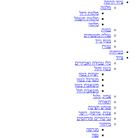
ציוד הרמה
מלגזה
מלגזת דיזל
מלגזות חשמל
מלגזון
במות
עגלת משטחים
מנוף נייד
עגורן
בטיחות
ציוד
כלי עבודה ואביזרים
בטון וחול
יוצקת בטון
מערבל בטון
משאבת בטון
משאבת חול
צמיג, גלגל
תאורה
פטיש חציבה
צבת, מרסק, ריפר
גנרטורים ומדחסים
מיחזור
מגרסה
נפה