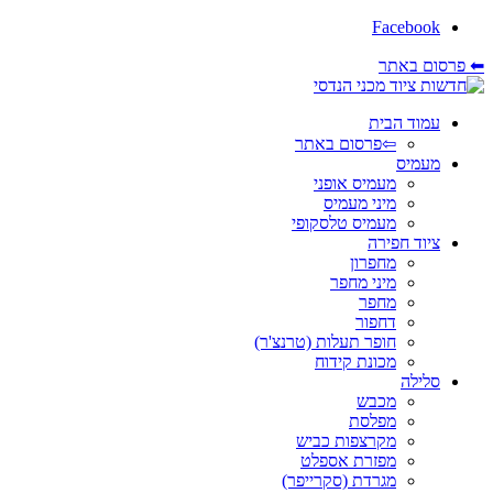
Facebook
⬅ פרסום באתר
עמוד הבית
⇦פרסום באתר
מעמיס
מעמיס אופני
מיני מעמיס
מעמיס טלסקופי
ציוד חפירה
מחפרון
מיני מחפר
מחפר
דחפור
חופר תעלות (טרנצ'ר)
מכונת קידוח
סלילה
מכבש
מפלסת
מקרצפות כביש
מפזרת אספלט
מגרדת (סקרייפר)