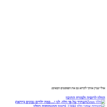
אולי יעניין אותך לקרוא גם את הפוסטים הבאים:
הוולוו לרוסיה ולמזרח התיכון
העתיד על-פי וולוו, לגו ו…כמה ילדים נבונים (וידאו)
רענון המעמיסים בוולוו