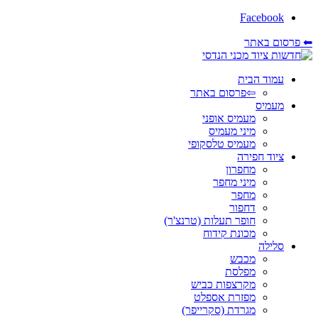
Facebook
⬅ פרסום באתר
עמוד הבית
⇦פרסום באתר
מעמיס
מעמיס אופני
מיני מעמיס
מעמיס טלסקופי
ציוד חפירה
מחפרון
מיני מחפר
מחפר
דחפור
חופר תעלות (טרנצ'ר)
מכונת קידוח
סלילה
מכבש
מפלסת
מקרצפות כביש
מפזרת אספלט
מגרדת (סקרייפר)