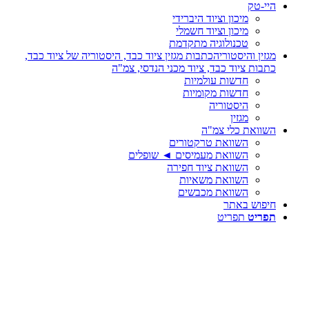
היי-טק
מיכון וציוד היברידי
מיכון וציוד חשמלי
טכנולוגיה מתקדמת
מגזין והיסטוריה
כתבות מגזין ציוד כבד, היסטוריה של ציוד כבד,
כתבות ציוד כבד, ציוד מכני הנדסי, צמ"ה
חדשות עולמיות
חדשות מקומיות
היסטוריה
מגזין
השוואת כלי צמ"ה
השוואת טרקטורים
השוואת מעמיסים ◄ שופלים
השוואת ציוד חפירה
השוואת משאיות
השוואת מכבשים
חיפוש באתר
תפריט
תפריט