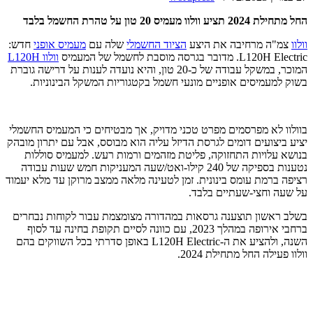
החל מתחילת 2024 תציע וולוו מעמיס 20 טון על טהרת החשמל בלבד
וולוו
צמ"ה מרחיבה את היצע
הציוד החשמלי
שלה עם
מעמיס אופני
חדש:
L120H Electric. מדובר בגרסה מוסבת לחשמל של המעמיס
וולוו L120H
המוכר, במשקל עבודה של כ-20 טון, והיא נועדה לענות על דרישה גוברת
בשוק למעמיסים אופניים מונעי חשמל בקטגוריות המשקל הבינוניות.
בוולוו לא מפרסמים מפרט טכני מדויק, אך מבטיחים כי המעמיס החשמלי
יציע ביצועים דומים לגרסת הדיזל עליה הוא מבוסס, אבל עם יתרון מובהק
בנושא עלויות התחזוקה, פליטת מזהמים ורמות רעש. למעמיס סוללות
נטענות בספיקה של 240 קילו-ואט/שעה המעניקות חמש שעות עבודה
רציפה ברמת עומס בינונית. זמן לטעינה מלאה ממצב מרוקן עד מלא יעמוד
על שעה וחצי-שעתיים בלבד.
בשלב ראשון תוצענה גרסאות במהדורה מצומצמת עבור לקוחות נבחרים
ברחבי אירופה במהלך 2023, עם כוונה לסיים תקופת בחינה עד לסוף
השנה, ולהציע את ה-L120H Electric באופן סדרתי בכל השווקים בהם
וולוו פעילה החל מתחילת 2024.