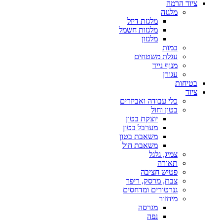
ציוד הרמה
מלגזה
מלגזת דיזל
מלגזות חשמל
מלגזון
במות
עגלת משטחים
מנוף נייד
עגורן
בטיחות
ציוד
כלי עבודה ואביזרים
בטון וחול
יוצקת בטון
מערבל בטון
משאבת בטון
משאבת חול
צמיג, גלגל
תאורה
פטיש חציבה
צבת, מרסק, ריפר
גנרטורים ומדחסים
מיחזור
מגרסה
נפה