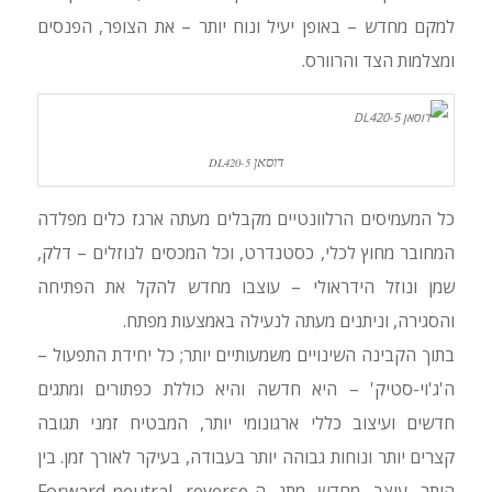
למקם מחדש – באופן יעיל ונוח יותר – את הצופר, הפנסים
ומצלמות הצד והרוורס.
דוסאן
DL420-5
כל המעמיסים הרלוונטיים מקבלים מעתה ארגז כלים מפלדה
המחובר מחוץ לכלי, כסטנדרט, וכל המכסים לנוזלים – דלק,
שמן ונוזל הידראולי – עוצבו מחדש להקל את הפתיחה
והסגירה, וניתנים מעתה לנעילה באמצעות מפתח.
בתוך הקבינה השינויים משמעותיים יותר; כל יחידת התפעול –
ה'ג'וי-סטיק' – היא חדשה והיא כוללת כפתורים ומתגים
חדשים ועיצוב כללי ארגונומי יותר, המבטיח זמני תגובה
קצרים יותר ונוחות גבוהה יותר בעבודה, בעיקר לאורך זמן. בין
היתר עוצב מחדש מתג ה-Forward-neutral reverse