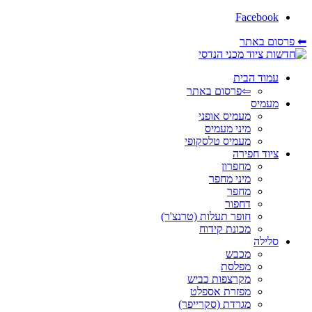
Facebook
⬅ פרסום באתר
עמוד הבית
⇦פרסום באתר
מעמיס
מעמיס אופני
מיני מעמיס
מעמיס טלסקופי
ציוד חפירה
מחפרון
מיני מחפר
מחפר
דחפור
חופר תעלות (טרנצ'ר)
מכונת קידוח
סלילה
מכבש
מפלסת
מקרצפות כביש
מפזרת אספלט
מגרדת (סקרייפר)