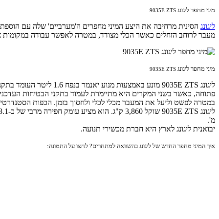
מיני מחפר ליגונג
9035E ZTS
ליגונג
הסינית מרחיבה את היצע המיני מחפרים ה'מערביים' שלה עם הוספת דגם חדש בקטגוריית משק
מעבר לרוחב הזחלים כאשר הכלי מצודד, במטרה לאפשר עבודה במקומות צרים 
מיני מחפר ליגונג
9035E ZTS
פתוחה, כאשר בשני המקרים היא מתיימרת לעמוד בתקני הבטיחות העדכניים
במטרה לפשט וליעל את המעבר מכלי לכלי ולחסוך בזמן. הכפות הסטנדרטיות הן בנפח 0
מ'.
יבואנית ליגונג לארץ היא חברת מכשירי תנועה.
איך המיני מחפר החדש של ליגונג בהשוואה למתחרים? לחצו על התמונה: