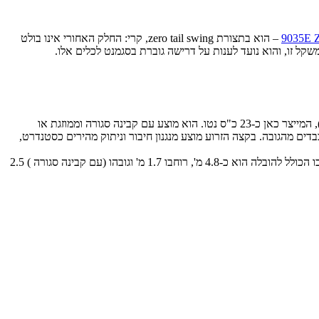
– הוא בתצורת zero tail swing, קרי: החלק האחורי אינו בולט
קל זו, והוא נועד לענות על דרישה גוברת בסגמנט לכלים אלו.
ליגונג 9035E ZTS מונע באמצעות מנוע יאנמר בנפח 1.6 ליטר העומד בתקני פליטת המזהמים הצפון אמריקאי והאירופאי (Tier 4 Final ו-3B, בהתאמה), המייצר כאן כ-23 כ"ס נטו. הוא מוצע עם קבינה סגורה וממוזגת או
ם מהגובה. בקצה הזרוע מוצע מנגנון חיבור וניתוק מהירים כסטנדרט,
ליגונג 9035E ZTS שוקל 3,860 ק"ג. הוא מציע עומק חפירה מרבי של כ-3.1 מ', טווח הגעה אופקי מרבי של כ-5.3 מ' וגובה הגעה מרבי של כ-4.7 מ'. אורכו הכולל להובלה הוא כ-4.8 מ', רוחבו 1.7 מ' וגובהו (עם קבינה סגורה ) 2.5