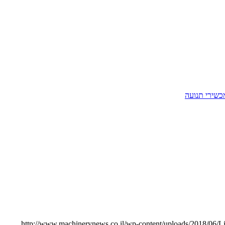
כשירי תנועה
http://www.machinerynews.co.il/wp-content/uploads/2018/06