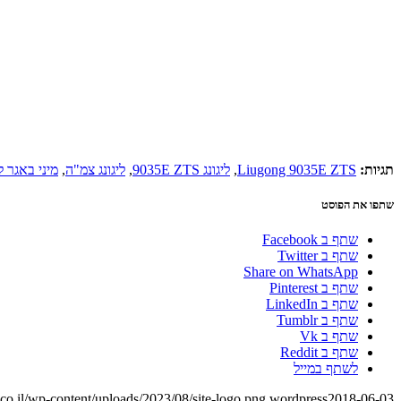
תגיות:
Liugong 9035E ZTS
,
ליגונג 9035E ZTS
,
ליגונג צמ"ה
,
מיני באגר לי
שתפו את הפוסט
שתף ב Facebook
שתף ב Twitter
Share on WhatsApp
שתף ב Pinterest
שתף ב LinkedIn
שתף ב Tumblr
שתף ב Vk
שתף ב Reddit
לשתף במייל
o.il/wp-content/uploads/2023/08/site-logo.png
wordpress
2018-06-03