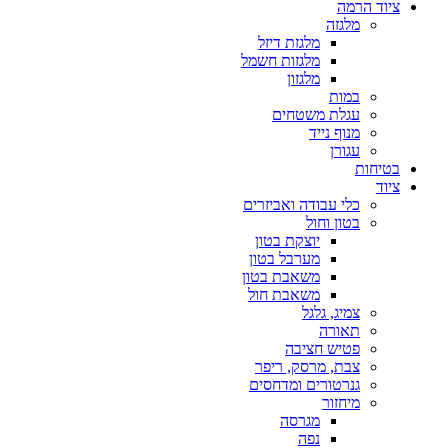
ציוד הרמה
מלגזה
מלגזת דיזל
מלגזות חשמל
מלגזון
במות
עגלת משטחים
מנוף נייד
עגורן
בטיחות
ציוד
כלי עבודה ואביזרים
בטון וחול
יוצקת בטון
מערבל בטון
משאבת בטון
משאבת חול
צמיג, גלגל
תאורה
פטיש חציבה
צבת, מרסק, ריפר
גנרטורים ומדחסים
מיחזור
מגרסה
נפה