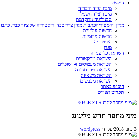
היי-טק
מיכון וציוד היברידי
מיכון וציוד חשמלי
טכנולוגיה מתקדמת
מגזין והיסטוריה
כתבות מגזין ציוד כבד, היסטוריה של ציוד כבד, כתבות
חדשות עולמיות
חדשות מקומיות
היסטוריה
מגזין
השוואת כלי צמ"ה
השוואת טרקטורים
השוואת מעמיסים ◄ שופלים
השוואת ציוד חפירה
השוואת משאיות
השוואת מכבשים
חיפוש באתר
תפריט
תפריט
מיני מחפר חדש מליגונג
3 ביוני 2018
/
על ידי
wordpress