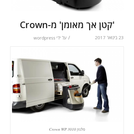
'קטן אך מאומן' מ-Crown
/
23 בינואר 2017
על ידי
wordpress
מלגזון Crown WP 3010