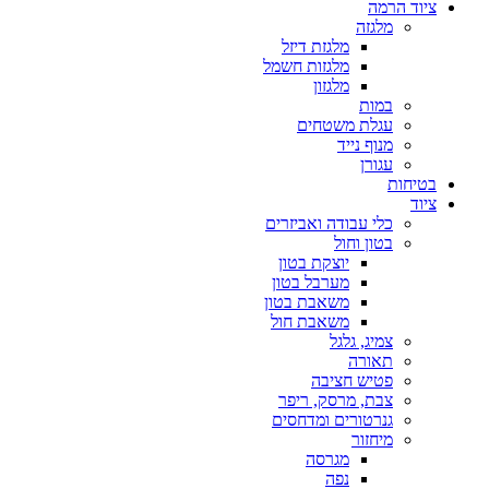
ציוד הרמה
מלגזה
מלגזת דיזל
מלגזות חשמל
מלגזון
במות
עגלת משטחים
מנוף נייד
עגורן
בטיחות
ציוד
כלי עבודה ואביזרים
בטון וחול
יוצקת בטון
מערבל בטון
משאבת בטון
משאבת חול
צמיג, גלגל
תאורה
פטיש חציבה
צבת, מרסק, ריפר
גנרטורים ומדחסים
מיחזור
מגרסה
נפה