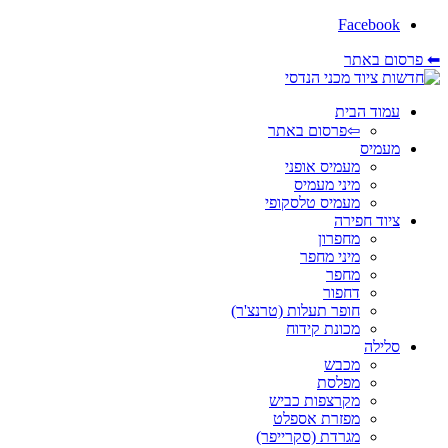
Facebook
⬅ פרסום באתר
עמוד הבית
⇦פרסום באתר
מעמיס
מעמיס אופני
מיני מעמיס
מעמיס טלסקופי
ציוד חפירה
מחפרון
מיני מחפר
מחפר
דחפור
חופר תעלות (טרנצ'ר)
מכונת קידוח
סלילה
מכבש
מפלסת
מקרצפות כביש
מפזרת אספלט
מגרדת (סקרייפר)