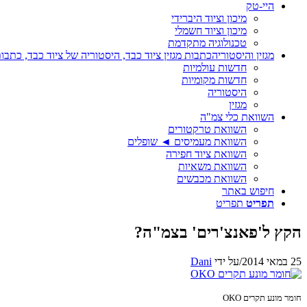
היי-טק
מיכון וציוד היברידי
מיכון וציוד חשמלי
טכנולוגיה מתקדמת
מגזין והיסטוריה
כתבות מגזין ציוד כבד, היסטוריה של ציוד כבד, כתבות
חדשות עולמיות
חדשות מקומיות
היסטוריה
מגזין
השוואת כלי צמ"ה
השוואת טרקטורים
השוואת מעמיסים ◄ שופלים
השוואת ציוד חפירה
השוואת משאיות
השוואת מכבשים
חיפוש באתר
תפריט
תפריט
הקץ ל'פאנצ'רים' בצמ"ה?
25 במאי 2014
/
על ידי
Dani
חומר מונע תקרים OKO