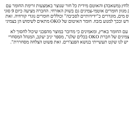
 לצבא הבריטי. מדובר בחומר המוכנס לצמיג בלחץ (משאבה) והאוטם מידית כל חור שנוצר באמצעות זרימת החומר עם
האוויר היוצא מהצמיג ובעקבות כך – עצירת הליך בריחת האוויר מהצמיג. המוצר המקורי פותח עבור הצבא הבריטי כאשר בשנים האחרונות הוחל בשיווק מגוון חומרים אוטמי-צמיגים גם בשוק האזרחי. החברה מציעה כיום 9 סוגי
ים, מוגדרים כ"ידידותיים לסביבה" וכוללים חומרים נוגדי קורוזיה. זאת
ועוד – במקרה של פגיעה בצמיג באופן שהחומר לא מספיק לסתום את הקרע, מדגישים אצל היבואנית כי ניתן להעביר את החומר מהצמיג הפגום לצמיג חדש ובכך למנוע בזבוז. חומר האיטום של OKO מתאים לשימוש הן בצמיגי
ם על סדרת בדיקות וניסויים משביעי רצון עם החומר בארץ, ומאמינים כי מדובר במוצר מהפכני שיכול לחסוך לא
מעט שעות עבודה, וכמובן גם עלויות – בעיקר של צמיגים בציוד מכני הנדסי ובציוד חקלאי. "בספטמבר 2013 התחלנו לעבוד עם חומר למניעת פנצ'רים לצמיגים של חברת OKO בכלים שלנו", מספר יניב יעקב, המנהל המסחרי