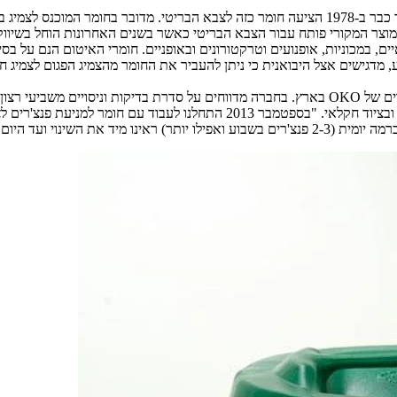
OKO הבריטית טוענת להמצאת החומר מונע תקרים היעיל הראשון, כאשר כבר ב-1978 הציעה חומר כזה
 במכוניות, אופנועים וטרקטורונים ובאופניים. חומרי האיטום הנם על בסיס מ
חברת 'מוסך הטרקטור עזרא בע"מ' ממפרץ חיפה החלה החומר מונע התקרים של OKO בארץ. בחברה מדווחי
ים. זאת פשוט הצלחה מסחררת".