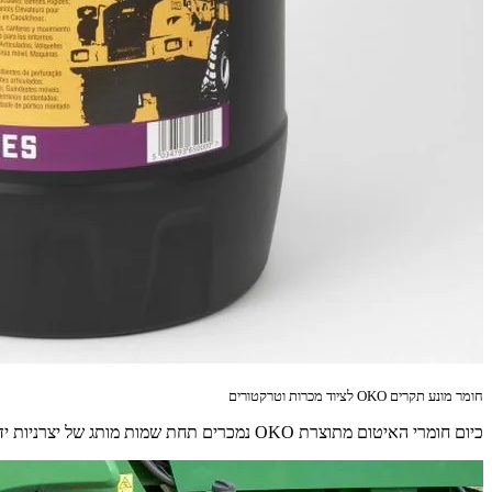
חומר מונע תקרים OKO לציוד מכרות וטרקטורים
כיום חומרי האיטום מתוצרת OKO נמכרים תחת שמות מותג של יצרניות ידועות כמו JCB ומאניטו, ומוצעים כמוצר משלים לציוד הצמ"ה או החקלאות המיוצר על ידיהן.