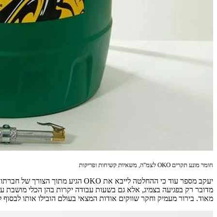
חומר מונע תקרים OKO לצמ"ה, משאיות קשיחות ופריקות
יעקב מספר עוד כי ההחלטה לייבא את
מדובר רק בפגיעה בצמיג, אלא גם בשעות עבודה יקרות בהן הכלי מושבת עד
מאוד. בירור מעמיק וחקר שווקים אודות המצאי בעולם הובילו אותו לבסוף לחברת OKO הנחשבת כיצרנית מובי