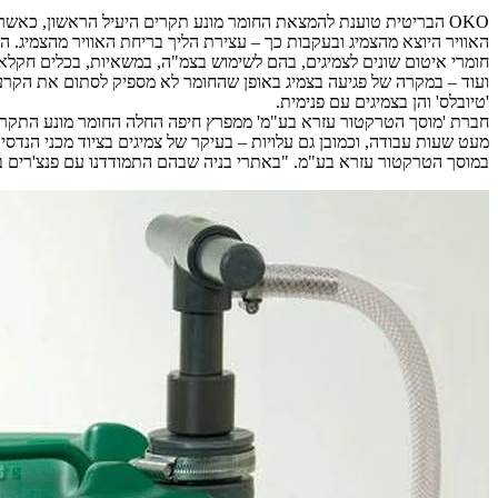
חומרי איטום שונים לצמיגים, בהם לשימוש בצמ"ה, במשאיות, בכלים חקלאיים,
'טיובלס' והן בצמיגים עם פנימית.
במוסך הטרקטור עזרא בע"מ. "באתרי בניה שבהם התמודדנו עם פנצ'רים ברמה יומית (2-3 פנצ'רים בשבוע ואפילו יותר) ראינו מיד את השינוי ועד היום יש לנו שקט תעשייתי בנושא הפנצ'ר