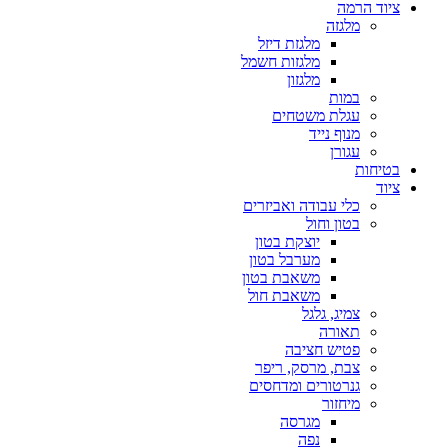
ציוד הרמה
מלגזה
מלגזת דיזל
מלגזות חשמל
מלגזון
במות
עגלת משטחים
מנוף נייד
עגורן
בטיחות
ציוד
כלי עבודה ואביזרים
בטון וחול
יוצקת בטון
מערבל בטון
משאבת בטון
משאבת חול
צמיג, גלגל
תאורה
פטיש חציבה
צבת, מרסק, ריפר
גנרטורים ומדחסים
מיחזור
מגרסה
נפה