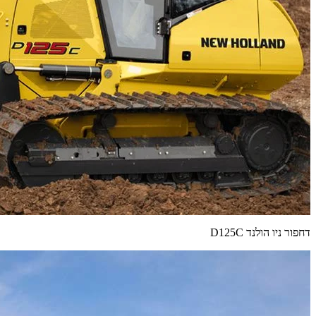
דחפור ניו הולנד D125C