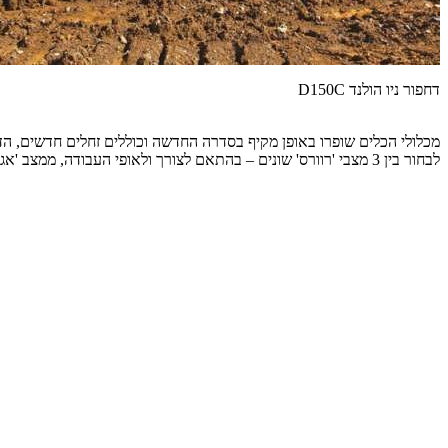
דחפור ניו הולנד D150C
מכלולי הכלים שופרו באופן מקיף בסדרה החדשה וכוללים זחלים חדשים, הד
לבחור בין 3 מצבי 'רוורס' שונים – בהתאם לצורך ולאופי העבודה, ממצב 'אגרסיבי' לסביבה תובענית ותחת עומס ועד למצב 'רך' כאשר הכלי אינו תחת עומס או במצבי נסיעה מנהלתית.