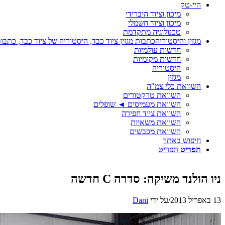
היי-טק
מיכון וציוד היברידי
מיכון וציוד חשמלי
טכנולוגיה מתקדמת
מגזין והיסטוריה
כתבות מגזין ציוד כבד, היסטוריה של ציוד כבד, כתבות
חדשות עולמיות
חדשות מקומיות
היסטוריה
מגזין
השוואת כלי צמ"ה
השוואת טרקטורים
השוואת מעמיסים ◄ שופלים
השוואת ציוד חפירה
השוואת משאיות
השוואת מכבשים
חיפוש באתר
תפריט
תפריט
ניו הולנד משיקה: סדרה C חדשה
13 באפריל 2013
/
על ידי
Dani