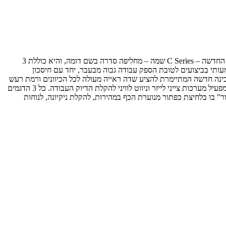
ניו הולנד-אירופה משיקה סדרת דחפורים חדשה במשקלי עבודה הנעים בין 13 ל-20 טון והמצוידים במנועים בעלי הספק שבין 136.5 ל-231 כ"ס. הסדרה החדשה – C Series שמה – מחליפה סדרה בשם דומה, והיא כוללת 3
ספק 165 כ"ס, 16 טון) ו- D180C (עם 231 כ"ס, 20 טון) עם הבטחה לשיפור משמעותי בביצועים לטובת הספק עבודה גבוה מבעבר, יחד עם חיסכון
ינה חדשה המתיימרת להציע שדה ראייה מעולה לכל הכיוונים ורמת רעש
של עד 76 דציבלים בשעת העבודה. כל תא המפעיל הוזז כ-10 ס"מ לפנים לטובת שדה ראיה טוב עוד יותר לפנים, לכיוון הכף/להב. עוד עומדים לרשות המפעיל מערכות צייני לייזר וניווט לוויני להקלת הדיוק העבודה. כל 3 הדגמים
ר" בו בלחיצת כפתור מנוערת הכף במהירות, להקלת ניקיונה, לנוחות