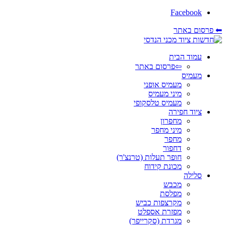
Facebook
⬅ פרסום באתר
עמוד הבית
⇦פרסום באתר
מעמיס
מעמיס אופני
מיני מעמיס
מעמיס טלסקופי
ציוד חפירה
מחפרון
מיני מחפר
מחפר
דחפור
חופר תעלות (טרנצ'ר)
מכונת קידוח
סלילה
מכבש
מפלסת
מקרצפות כביש
מפזרת אספלט
מגרדת (סקרייפר)