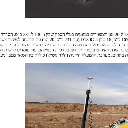
דגמים: D125C (הספק 136.5 כ"ס, משקל עבודה 13 טון), D150C (ה
ניו הולנד – את יכולת הדחיפה הטובה בקטגוריה. לרשות המפעיל עומדת קב
 בתחום. מערכת ההפעלה הידנית (ה'ג'וי סטיק') כוללת בין השאר מצב "ניעו