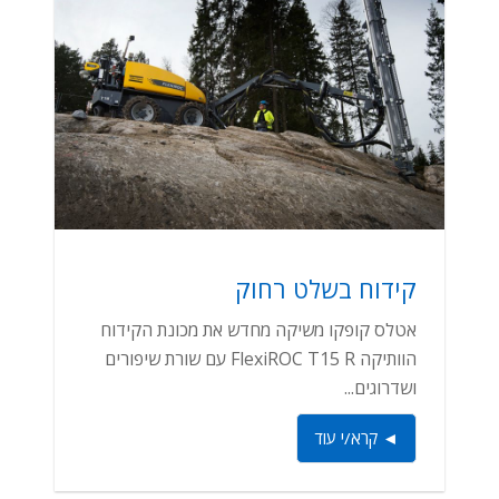
קידוח בשלט רחוק
אטלס קופקו משיקה מחדש את מכונת הקידוח
הוותיקה FlexiROC T15 R עם שורת שיפורים
ושדרוגים...
◄ קרא/י עוד